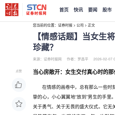
首页
快讯
要闻
股市
您当前的位置：
证券时报
>
公司
>
正文
【情感话题】当女生将
珍藏？
来源：证券时报网
作者：罗昌平
2026-02-07 
当心房敞开：女生交付真心时的那
点赞
在情感的画卷中，总有那么一些时
挚的心，小心翼翼地“放到”男生的手里
关于勇气、关于无畏的盛大仪式。它无